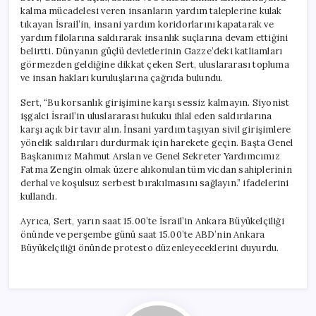
kalma mücadelesi veren insanların yardım taleplerine kulak
tıkayan İsrail’in, insani yardım koridorlarını kapatarak ve
yardım filolarına saldırarak insanlık suçlarına devam ettiğini
belirtti. Dünyanın güçlü devletlerinin Gazze’deki katliamları
görmezden geldiğine dikkat çeken Sert, uluslararası topluma
ve insan hakları kuruluşlarına çağrıda bulundu.
Sert, “Bu korsanlık girişimine karşı sessiz kalmayın. Siyonist
işgalci İsrail’in uluslararası hukuku ihlal eden saldırılarına
karşı açık bir tavır alın. İnsani yardım taşıyan sivil girişimlere
yönelik saldırıları durdurmak için harekete geçin. Başta Genel
Başkanımız Mahmut Arslan ve Genel Sekreter Yardımcımız
Fatma Zengin olmak üzere alıkonulan tüm vicdan sahiplerinin
derhal ve koşulsuz serbest bırakılmasını sağlayın.” ifadelerini
kullandı.
Ayrıca, Sert, yarın saat 15.00’te İsrail’in Ankara Büyükelçiliği
önünde ve perşembe günü saat 15.00’te ABD’nin Ankara
Büyükelçiliği önünde protesto düzenleyeceklerini duyurdu.