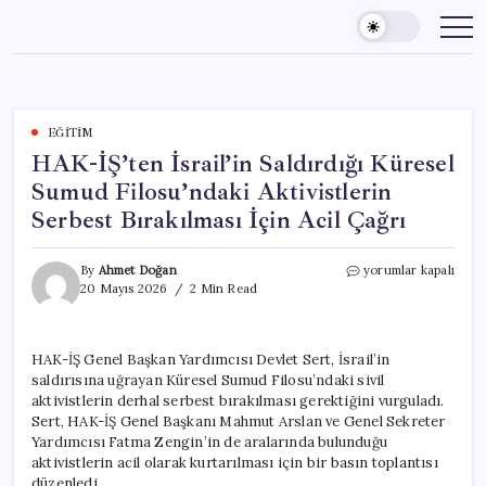
Skip
to
content
EĞITIM
HAK-İŞ’ten İsrail’in Saldırdığı Küresel
Sumud Filosu’ndaki Aktivistlerin
Serbest Bırakılması İçin Acil Çağrı
HAK-
By
Ahmet Doğan
yorumlar kapalı
İŞ’ten
20 Mayıs 2026
2 Min Read
İsrail’in
Saldırdığı
Küresel
HAK-İŞ Genel Başkan Yardımcısı Devlet Sert, İsrail’in
Sumud
saldırısına uğrayan Küresel Sumud Filosu’ndaki sivil
Filosu’ndaki
Aktivistlerin
aktivistlerin derhal serbest bırakılması gerektiğini vurguladı.
Serbest
Sert, HAK-İŞ Genel Başkanı Mahmut Arslan ve Genel Sekreter
Bırakılması
Yardımcısı Fatma Zengin’in de aralarında bulunduğu
İçin
aktivistlerin acil olarak kurtarılması için bir basın toplantısı
Acil
düzenledi.