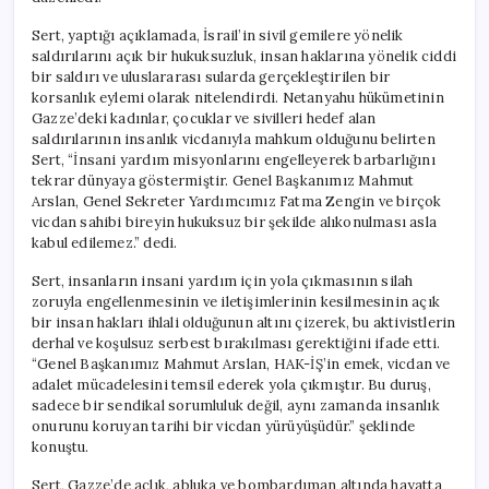
Çağrı
için
Sert, yaptığı açıklamada, İsrail’in sivil gemilere yönelik
saldırılarını açık bir hukuksuzluk, insan haklarına yönelik ciddi
bir saldırı ve uluslararası sularda gerçekleştirilen bir
korsanlık eylemi olarak nitelendirdi. Netanyahu hükümetinin
Gazze’deki kadınlar, çocuklar ve sivilleri hedef alan
saldırılarının insanlık vicdanıyla mahkum olduğunu belirten
Sert, “İnsani yardım misyonlarını engelleyerek barbarlığını
tekrar dünyaya göstermiştir. Genel Başkanımız Mahmut
Arslan, Genel Sekreter Yardımcımız Fatma Zengin ve birçok
vicdan sahibi bireyin hukuksuz bir şekilde alıkonulması asla
kabul edilemez.” dedi.
Sert, insanların insani yardım için yola çıkmasının silah
zoruyla engellenmesinin ve iletişimlerinin kesilmesinin açık
bir insan hakları ihlali olduğunun altını çizerek, bu aktivistlerin
derhal ve koşulsuz serbest bırakılması gerektiğini ifade etti.
“Genel Başkanımız Mahmut Arslan, HAK-İŞ’in emek, vicdan ve
adalet mücadelesini temsil ederek yola çıkmıştır. Bu duruş,
sadece bir sendikal sorumluluk değil, aynı zamanda insanlık
onurunu koruyan tarihi bir vicdan yürüyüşüdür.” şeklinde
konuştu.
Sert, Gazze’de açlık, abluka ve bombardıman altında hayatta