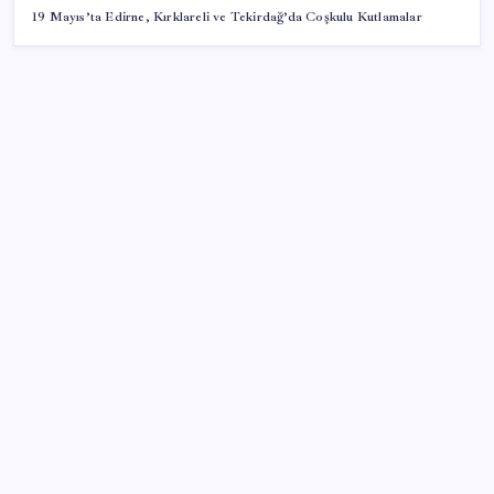
19 Mayıs’ta Edirne, Kırklareli ve Tekirdağ’da Coşkulu Kutlamalar
SON YAZILAR
Cezaevlerinde iğne atsan yere düşmez
Sürekli maddi sorun yaşayan insanların beyni daha
çabuk yaşlanabiliyor: ‘Beyin de yoruluyor’
Resmi Gazete’de bugün (08.08.2026)
Ekran Kartı Fiyatlarına Zam Yolda: Yüzde 40’a Varan
Fiyat Artışı
Halkbank’tan beklenti üstü net kâr