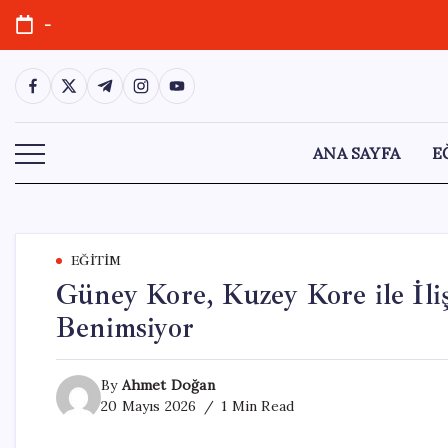
Skip
-
to
content
https://www.facebook.com/
https://twitter.com/
https://t.me/
https://www.instagram.com/
https://youtube.com/
ANA SAYFA
E
EĞITIM
Güney Kore, Kuzey Kore ile İliş
Benimsiyor
By
Ahmet Doğan
20 Mayıs 2026
1 Min Read