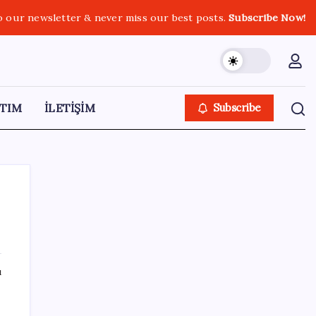
o our newsletter & never miss our best posts.
Subscribe Now!
TIM
İLETİŞİM
Subscribe
SON YAZILAR
ı
GTA 6’nın Yeni Fragmanı Netflix’te
Yayınlanacak