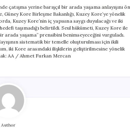
ile
inde çatışma yerine barışçıl bir arada yaşama anlayışını ö
İlişkilerde
, Güney Kore Birleşme Bakanlığı, Kuzey Kore’ye yönelik
Barışçıl
porda, Kuzey Kore’nin iç yapısına saygı duyulacağı ve iki
Yaklaşımı
hedefi taşımadığı belirtildi. Seul hükümeti, Kuzey Kore ile
Benimsiyor
l bir arada yaşama” prensibini benimseyeceğini vurguladı.
için
yışının sistematik bir temelle oluşturulması için ikili
m, iki Kore arasındaki ilişkilerin geliştirilmesine yönelik
aynak: AA / Ahmet Furkan Mercan
Author