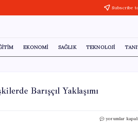
Subscribe t
ĞİTİM
EKONOMİ
SAĞLIK
TEKNOLOJİ
TANI
kilerde Barışçıl Yaklaşımı
Güney
yorumlar kapal
Kore,
Kuzey
Kore