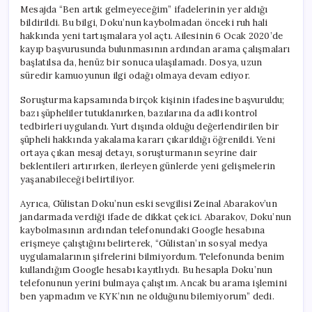
Mesajda “Ben artık gelmeyeceğim” ifadelerinin yer aldığı
bildirildi. Bu bilgi, Doku’nun kaybolmadan önceki ruh hali
hakkında yeni tartışmalara yol açtı. Ailesinin 6 Ocak 2020’de
kayıp başvurusunda bulunmasının ardından arama çalışmaları
başlatılsa da, henüz bir sonuca ulaşılamadı. Dosya, uzun
süredir kamuoyunun ilgi odağı olmaya devam ediyor.
Soruşturma kapsamında birçok kişinin ifadesine başvuruldu;
bazı şüpheliler tutuklanırken, bazılarına da adli kontrol
tedbirleri uygulandı. Yurt dışında olduğu değerlendirilen bir
şüpheli hakkında yakalama kararı çıkarıldığı öğrenildi. Yeni
ortaya çıkan mesaj detayı, soruşturmanın seyrine dair
beklentileri artırırken, ilerleyen günlerde yeni gelişmelerin
yaşanabileceği belirtiliyor.
Ayrıca, Gülistan Doku’nun eski sevgilisi Zeinal Abarakov’un
jandarmada verdiği ifade de dikkat çekici. Abarakov, Doku’nun
kaybolmasının ardından telefonundaki Google hesabına
erişmeye çalıştığını belirterek, “Gülistan’ın sosyal medya
uygulamalarının şifrelerini bilmiyordum. Telefonunda benim
kullandığım Google hesabı kayıtlıydı. Bu hesapla Doku’nun
telefonunun yerini bulmaya çalıştım. Ancak bu arama işlemini
ben yapmadım ve KYK’nın ne olduğunu bilemiyorum” dedi.