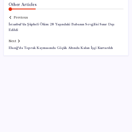
Other Articles
Previous
İstanbul’da Şüpheli Ölüm: 28 Yaşındaki Babanın Sevgilisi Sınır Dışı
Edildi
Next
Elazığ’da Toprak Kaymasında Göçük Altında Kalan İşçi Kurtarıldı
SON YAZILAR
Cezaevlerinde iğne atsan yere düşmez