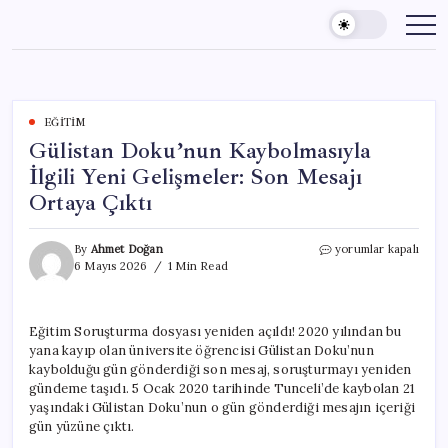
Skip
to
content
EĞITIM
Gülistan Doku’nun Kaybolmasıyla
İlgili Yeni Gelişmeler: Son Mesajı
Ortaya Çıktı
Gülistan
By
Ahmet Doğan
yorumlar kapalı
Doku’nun
6 Mayıs 2026
1 Min Read
Kaybolmasıyla
İlgili
Yeni
Eğitim Soruşturma dosyası yeniden açıldı! 2020 yılından bu
Gelişmeler:
yana kayıp olan üniversite öğrencisi Gülistan Doku’nun
Son
Mesajı
kaybolduğu gün gönderdiği son mesaj, soruşturmayı yeniden
Ortaya
gündeme taşıdı. 5 Ocak 2020 tarihinde Tunceli’de kaybolan 21
Çıktı
yaşındaki Gülistan Doku’nun o gün gönderdiği mesajın içeriği
için
gün yüzüne çıktı.