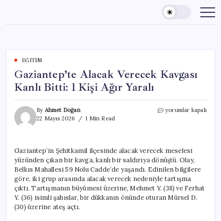
Skip
to
content
EĞITIM
Gaziantep’te Alacak Verecek Kavgası
Kanlı Bitti: 1 Kişi Ağır Yaralı
Gaziantep’te
By
Ahmet Doğan
yorumlar kapalı
Alacak
22 Mayıs 2026
1 Min Read
Verecek
Kavgası
Kanlı
Gaziantep’in Şehitkamil ilçesinde alacak verecek meselesi
Bitti:
yüzünden çıkan bir kavga, kanlı bir saldırıya dönüştü. Olay,
1
Kişi
Belkıs Mahallesi 59 Nolu Cadde’de yaşandı. Edinilen bilgilere
Ağır
göre, iki grup arasında alacak verecek nedeniyle tartışma
Yaralı
çıktı. Tartışmanın büyümesi üzerine, Mehmet Y. (38) ve Ferhat
için
Y. (36) isimli şahıslar, bir dükkanın önünde oturan Mürsel D.
(30) üzerine ateş açtı.