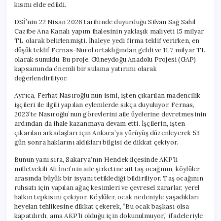
kısmı elde edildi.
DSİ’nin 22 Nisan 2026 tarihinde duyurduğu Silvan Sağ Sahil
Cazibe Ana Kanalı yapım ihalesinin yaklaşık maliyeti 15 milyar
TL olarak belirlenmişti. İhaleye yedi firma teklif verirken, en
düşük teklif Fernas-Nurol ortaklığından geldi ve 11.7 milyar TL
olarak sunuldu. Bu proje, Güneydoğu Anadolu Projesi (GAP)
kapsamında önemli bir sulama yatırımı olarak
değerlendiriliyor.
Ayrıca, Ferhat Nasıroğlu’nun ismi, işten çıkarılan madencilik
işçileri ile ilgili yapılan eylemlerde sıkça duyuluyor. Fernas,
2023’te Nasıroğlu’nun görevlerini aile üyelerine devretmesinin
ardından da ihale kazanmaya devam etti. İşçilerin, işten
çıkarılan arkadaşları için Ankara’ya yürüyüş düzenleyerek 53
gün sonra haklarını aldıkları bilgisi de dikkat çekiyor.
Bunun yanı sıra, Sakarya’nın Hendek ilçesinde AKP’li
milletvekili Ali İnci’nin aile şirketine ait taş ocağının, köylüler
arasında büyük bir isyanı tetiklediği bildiriliyor. Taş ocağının
ruhsatı için yapılan ağaç kesimleri ve çevresel zararlar, yerel
halkın tepkisini çekiyor. Köylüler, ocak nedeniyle yaşadıkları
heyelan tehlikesine dikkat çekerek, “Bu ocak başkası olsa
kapatılırdı, ama AKP’li olduğu için dokunulmuyor,” ifadeleriyle