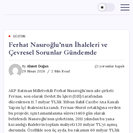
Skip
to
content
EĞITIM
Ferhat Nasıroğlu’nun İhaleleri ve
Çevresel Sorunlar Gündemde
Ferhat
By
Ahmet Doğan
yorumlar kapalı
Nasıroğlu’nun
29 Nisan 2026
2 Min Read
İhaleleri
ve
Çevresel
AKP Batman Milletvekili Ferhat Nasıroğlu’nun aile şirketi
Sorunlar
Fernas, son olarak Devlet Su İşleri (DSİ) tarafından
Gündemde
için
düzenlenen 11.7 milyar TL’lik ‘Silvan Sahil Cazibe Ana Kanalı
Yapım İşi’ ihalesini kazandı. Fernas-Nurol ortaklığına verilen
bu projede, işin tamamlanma süresi 1460 gün olarak
belirlendi. Nasıroğlu’nun şirketinin, 2011 yılından bu yana
kazandığı ihalelerin toplam maliyeti 120 milyar TL’yi aşmış
durumda. Özellikle son üç ayda, bu rakamın 60 milyar TL’lik