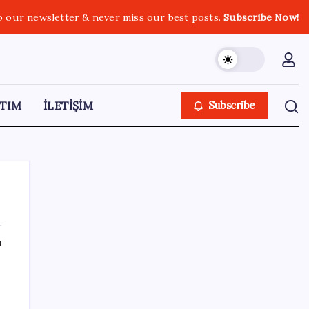
o our newsletter & never miss our best posts.
Subscribe Now!
TIM
İLETİŞİM
Subscribe
ı
SON YAZILAR
Cezaevlerinde iğne atsan yere düşmez