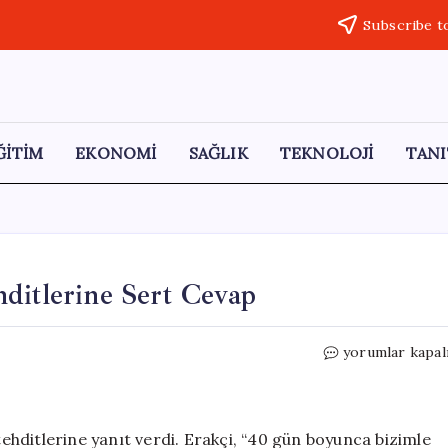
Subscribe t
ĞİTİM
EKONOMİ
SAĞLIK
TEKNOLOJİ
TANI
ditlerine Sert Cevap
Erakçi’den
yorumlar kapal
ABD’nin
Saldırı
Tehditlerine
Sert
 tehditlerine yanıt verdi. Erakçi, “40 gün boyunca bizimle