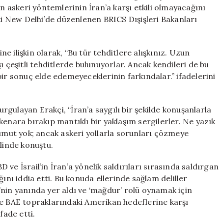
Cevap
in askeri yöntemlerinin İran’a karşı etkili olmayacağını
için
nti New Delhi’de düzenlenen BRICS Dışişleri Bakanları
 ilişkin olarak, “Bu tür tehditlere alışkınız. Uzun
ı çeşitli tehditlerde bulunuyorlar. Ancak kendileri de bu
bir sonuç elde edemeyeceklerinin farkındalar.” ifadelerini
gulayan Erakçi, “İran’a saygılı bir şekilde konuşanlarla
kenara bırakıp mantıklı bir yaklaşım sergilerler. Ne yazık
 umut yok; ancak askeri yollarla sorunları çözmeye
klinde konuştu.
BD ve İsrail’in İran’a yönelik saldırıları sırasında saldırgan
ını iddia etti. Bu konuda ellerinde sağlam deliller
nin yanında yer aldı ve ‘mağdur’ rolü oynamak için
ce BAE topraklarındaki Amerikan hedeflerine karşı
fade etti.