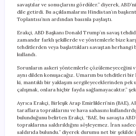
savaştılar ve sonuçlarını gördüler.” diyerek, ABD’n
dile getirdi. Bu açıklamalarını Hindistan’ın başke
Toplantısı’nın ardından basınla paylaştı.
Erakçi, ABD Başkanı Donald Trump’ın savaş tehdidine
zamandır farklı şekillerde ve yöntemlerle bize karş
tehditlerden veya başlattıkları savaştan herhangi 
kullandı.
Sorunların askeri yöntemlerle çözülemeyeceğini vur
aynı dilden konuşacağız. Umarım bu tehditleri bir 
ki, mantıklı bir yaklaşım sergileyeceklerinden pek
çalışmak, onlara hiçbir fayda sağlamayacaktır.” şe
Ayrıca Erakçi, Birleşik Arap Emirlikleri’nin (BAE), A
taraflara topraklarını ve hava sahasını kullandırdığ
bulunduğunu belirten Erakçi, “BAE, bu savaşta ABD’
topraklarına saldırıldığını söyleyemez. İran sade
saldırıda bulundu.” diyerek durumu net bir şekilde i