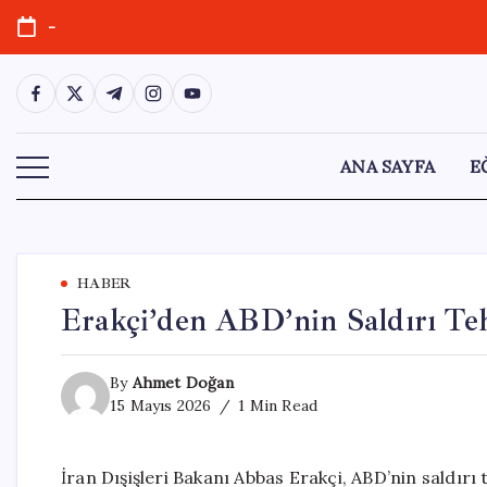
Skip
-
to
content
https://www.facebook.com/
https://twitter.com/
https://t.me/
https://www.instagram.com/
https://youtube.com/
ANA SAYFA
E
HABER
Erakçi’den ABD’nin Saldırı Teh
By
Ahmet Doğan
15 Mayıs 2026
1 Min Read
İran Dışişleri Bakanı Abbas Erakçi, ABD’nin saldırı