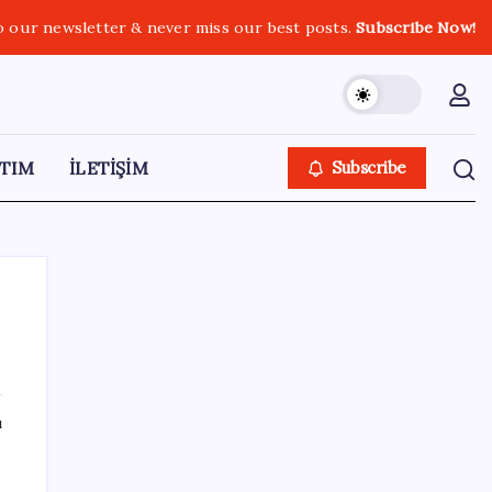
o our newsletter & never miss our best posts.
Subscribe Now!
TIM
İLETİŞİM
Subscribe
SON YAZILAR
ı
YENİ Partili Bülbül’den ‘sandık’ çıkışı: ‘Bir
tek o kaldı elimizde, size vermeyiz’