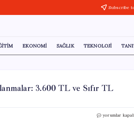
Subscribe t
ĞİTİM
EKONOMİ
SAĞLIK
TEKNOLOJİ
TANI
lanmalar: 3.600 TL ve Sıfır TL
Elektrik
yorumlar kapal
Fiyatlarında
Şok
Dalgalanmalar: