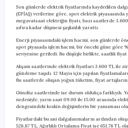
Son günlerde elektrik fiyatlarında kaydedilen dalg
(EPİAŞ) verilerine göre, spot elektrik piyasasında ya
megavatsaat elektriğin fiyatı, bazı saatlerde 3.600
sıfıra kadar düşmesi şaşkınlık yarattı.
Enerji piyasasındaki işlem hacmi, son günlerde öne
spot piyasada işlem hacmi, bir önceki güne göre 
seviyesine geriledi. Bu düşüşle birlikte, saatlik fiyat
Akşam saatlerinde elektrik fiyatları 3.600 TL ile z
gündeme taşıdı. 12 Mayıs için yapılan fiyatlamalard
Bu saatlerde oluşan yoğun tüketim, fiyat artışlarını
Gündüz saatlerinde ise durum oldukça farklıydı. Yen
nedeniyle, yarın saat 09.00 ile 15.00 arasında elektr
dengesindeki keskin değişimlerin bir yansıması ola
Fiyatlardaki bu ani dalgalanmaların ardından oluşa
528,87 TL, Ağırlıklı Ortalama Fiyat ise 651,78 TL ol