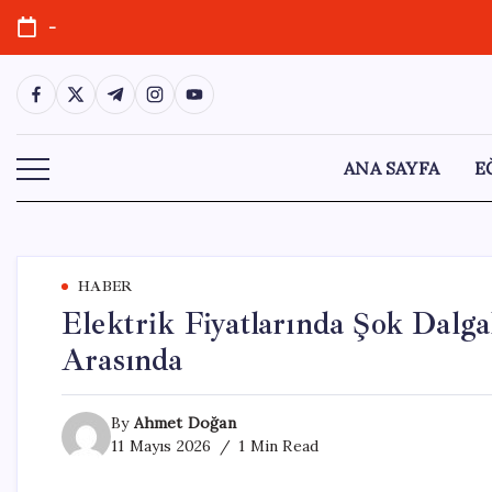
Skip
-
to
content
https://www.facebook.com/
https://twitter.com/
https://t.me/
https://www.instagram.com/
https://youtube.com/
ANA SAYFA
E
HABER
Elektrik Fiyatlarında Şok Dalga
Arasında
By
Ahmet Doğan
11 Mayıs 2026
1 Min Read