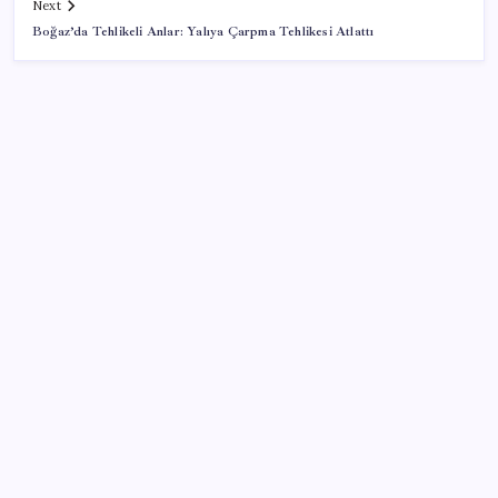
Next
Boğaz’da Tehlikeli Anlar: Yalıya Çarpma Tehlikesi Atlattı
SON YAZILAR
GTA 6’nın Yeni Fragmanı Netflix’te Yayınlanacak
YENİ Partili Bülbül’den ‘sandık’ çıkışı: ‘Bir tek o kaldı
elimizde, size vermeyiz’
Son Dakika… YENİ Parti’nin il başkanına gözaltı!
Şehit aileleri ve gazi aylıklarına zam düzenlemesi
Telefonların pil sorununa yeni çözüm