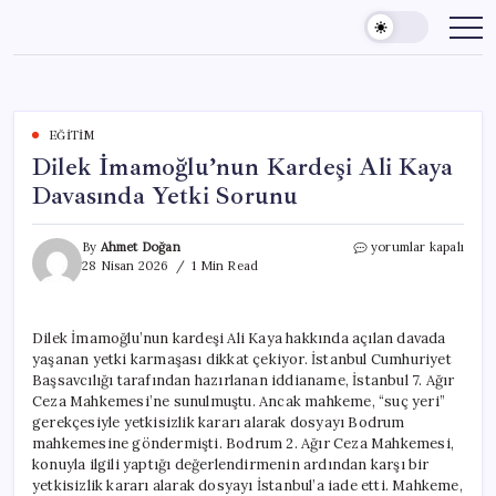
Skip
to
content
EĞITIM
Dilek İmamoğlu’nun Kardeşi Ali Kaya
Davasında Yetki Sorunu
Dilek
By
Ahmet Doğan
yorumlar kapalı
İmamoğlu’nun
28 Nisan 2026
1 Min Read
Kardeşi
Ali
Kaya
Dilek İmamoğlu’nun kardeşi Ali Kaya hakkında açılan davada
Davasında
yaşanan yetki karmaşası dikkat çekiyor. İstanbul Cumhuriyet
Yetki
Sorunu
Başsavcılığı tarafından hazırlanan iddianame, İstanbul 7. Ağır
için
Ceza Mahkemesi’ne sunulmuştu. Ancak mahkeme, “suç yeri”
gerekçesiyle yetkisizlik kararı alarak dosyayı Bodrum
mahkemesine göndermişti. Bodrum 2. Ağır Ceza Mahkemesi,
konuyla ilgili yaptığı değerlendirmenin ardından karşı bir
yetkisizlik kararı alarak dosyayı İstanbul’a iade etti. Mahkeme,