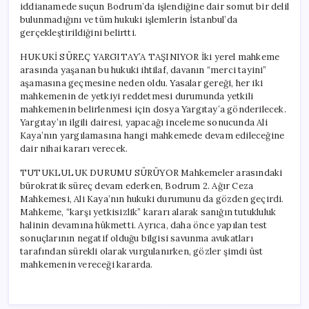
iddianamede suçun Bodrum’da işlendiğine dair somut bir delil
bulunmadığını ve tüm hukuki işlemlerin İstanbul’da
gerçekleştirildiğini belirtti.
HUKUKİ SÜREÇ YARGITAY’A TAŞINIYOR İki yerel mahkeme
arasında yaşanan bu hukuki ihtilaf, davanın “merci tayini”
aşamasına geçmesine neden oldu. Yasalar gereği, her iki
mahkemenin de yetkiyi reddetmesi durumunda yetkili
mahkemenin belirlenmesi için dosya Yargıtay’a gönderilecek.
Yargıtay’ın ilgili dairesi, yapacağı inceleme sonucunda Ali
Kaya’nın yargılamasına hangi mahkemede devam edileceğine
dair nihai kararı verecek.
TUTUKLULUK DURUMU SÜRÜYOR Mahkemeler arasındaki
bürokratik süreç devam ederken, Bodrum 2. Ağır Ceza
Mahkemesi, Ali Kaya’nın hukuki durumunu da gözden geçirdi.
Mahkeme, “karşı yetkisizlik” kararı alarak sanığın tutukluluk
halinin devamına hükmetti. Ayrıca, daha önce yapılan test
sonuçlarının negatif olduğu bilgisi savunma avukatları
tarafından sürekli olarak vurgulanırken, gözler şimdi üst
mahkemenin vereceği kararda.