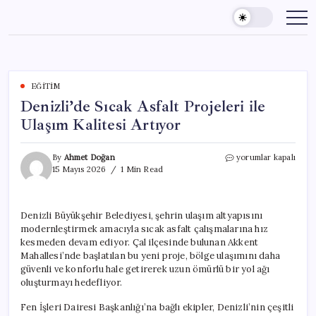
Skip
to
content
EĞITIM
Denizli’de Sıcak Asfalt Projeleri ile
Ulaşım Kalitesi Artıyor
Denizli’de
By
Ahmet Doğan
yorumlar kapalı
Sıcak
15 Mayıs 2026
1 Min Read
Asfalt
Projeleri
ile
Denizli Büyükşehir Belediyesi, şehrin ulaşım altyapısını
Ulaşım
modernleştirmek amacıyla sıcak asfalt çalışmalarına hız
Kalitesi
Artıyor
kesmeden devam ediyor. Çal ilçesinde bulunan Akkent
için
Mahallesi’nde başlatılan bu yeni proje, bölge ulaşımını daha
güvenli ve konforlu hale getirerek uzun ömürlü bir yol ağı
oluşturmayı hedefliyor.
Fen İşleri Dairesi Başkanlığı’na bağlı ekipler, Denizli’nin çeşitli