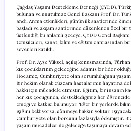
Çağdaş Yaşamı Destekleme Derneği (ÇYDD), Türkiye’
bulunan ve unutulmaz Genel Başkanı Prof. Dr. Türka
andı. Anma etkinlikleri, günün ilk saatlerinde Zinc
başladı ve akşam saatlerinde düzenlenen özel bir
üstlendiği bu anlamlı geceye, ÇYDD Genel Başkanı P
temsilcileri, sanat, bilim ve eğitim camiasından bi
sevenleri katıldı.
Prof. Dr. Ayşe Yüksel, açılış konuşmasında, Türkan
kız çocuklarının geleceğine adamış bir lider olduğ
Hocamız, Cumhuriyete olan sorumluluğunu yaşamı b
Bir hekim olarak cüzzam hastalarının hayatına do
hakkı için mücadele etmiştir. Eğitim, bir insanın k
her kız çocuğunda, desteklediğimiz her öğrencide 
emeği ve katkısı bulunuyor. ‘Eğer bir yerlerde bili
ışığını bekliyorsa, sönmeye hakkın yoktur. Işıyacak
Cumhuriyete olan borcunu fazlasıyla ödemiştir. Bizl
yaşam mücadelesi ile geleceğe taşımaya devam ed