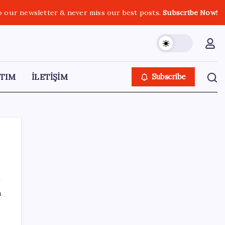
o our newsletter & never miss our best posts.
Subscribe Now!
TIM
İLETİŞİM
Subscribe
SON YAZILAR
ı
Sürekli maddi sorun yaşayan insanların
beyni daha çabuk yaşlanabiliyor: ‘Beyin de