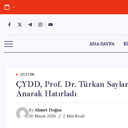
Skip
-
to
content
https://www.facebook.com/
https://twitter.com/
https://t.me/
https://www.instagram.com/
https://youtube.com/
ANA SAYFA
E
EĞITIM
ÇYDD, Prof. Dr. Türkan Saylan’ı
Anarak Hatırladı
By
Ahmet Doğan
20 Mayıs 2026
2 Min Read