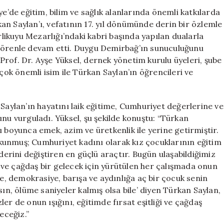
Saylan’ı
de eğitim, bilim ve sağlık alanlarında önemli katkılarda
Vefatının
n Saylan’ı, vefatının 17. yıl dönümünde derin bir özlemle
17.
irlikuyu Mezarlığı’ndaki kabri başında yapılan dualarla
Yılında
 törenle devam etti. Duygu Demirbağ’ın sunuculuğunu
Saygıyla
rof. Dr. Ayşe Yüksel, dernek yönetim kurulu üyeleri, şube
Anarak
rçok önemli isim ile Türkan Saylan’ın öğrencileri ve
Hatırladı
için
 Saylan’ın hayatını laik eğitime, Cumhuriyet değerlerine ve
unu vurguladı. Yüksel, şu şekilde konuştu: “Türkan
oyunca emek, azim ve üretkenlik ile yerine getirmiştir.
kunmuş; Cumhuriyet kadını olarak kız çocuklarının eğitim
aderini değiştiren en güçlü araçtır. Bugün ulaşabildiğimiz
ve çağdaş bir gelecek için yürütülen her çalışmada onun
me, demokrasiye, barışa ve aydınlığa aç bir çocuk senin
sın, ölüme saniyeler kalmış olsa bile’ diyen Türkan Saylan,
er de onun ışığını, eğitimde fırsat eşitliği ve çağdaş
eceğiz.”