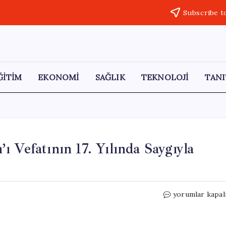
Subscribe t
ĞİTİM
EKONOMİ
SAĞLIK
TEKNOLOJİ
TANI
 Vefatının 17. Yılında Saygıyla
ÇYDD,
yorumlar kapal
Prof.
Dr.
Türkan