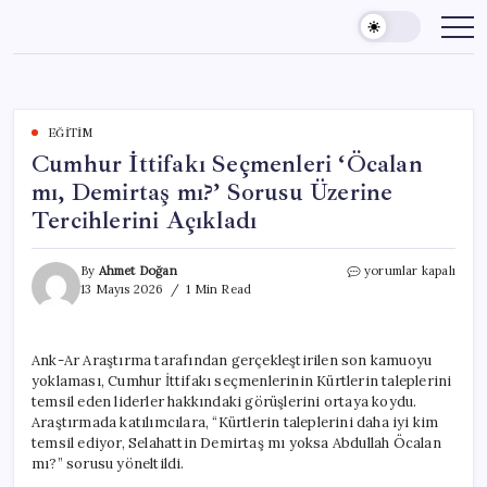
Skip
to
content
EĞITIM
Cumhur İttifakı Seçmenleri ‘Öcalan
mı, Demirtaş mı?’ Sorusu Üzerine
Tercihlerini Açıkladı
Cumhur
By
Ahmet Doğan
yorumlar kapalı
İttifakı
13 Mayıs 2026
1 Min Read
Seçmenleri
‘Öcalan
mı,
Ank-Ar Araştırma tarafından gerçekleştirilen son kamuoyu
Demirtaş
yoklaması, Cumhur İttifakı seçmenlerinin Kürtlerin taleplerini
mı?’
Sorusu
temsil eden liderler hakkındaki görüşlerini ortaya koydu.
Üzerine
Araştırmada katılımcılara, “Kürtlerin taleplerini daha iyi kim
Tercihlerini
temsil ediyor, Selahattin Demirtaş mı yoksa Abdullah Öcalan
Açıkladı
mı?” sorusu yöneltildi.
için