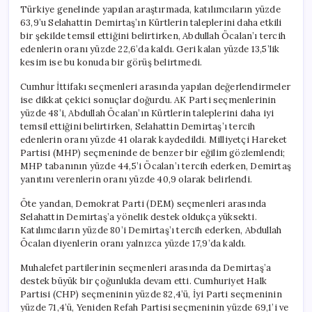
Türkiye genelinde yapılan araştırmada, katılımcıların yüzde
63,9’u Selahattin Demirtaş’ın Kürtlerin taleplerini daha etkili
bir şekilde temsil ettiğini belirtirken, Abdullah Öcalan’ı tercih
edenlerin oranı yüzde 22,6’da kaldı. Geri kalan yüzde 13,5’lik
kesim ise bu konuda bir görüş belirtmedi.
Cumhur İttifakı seçmenleri arasında yapılan değerlendirmeler
ise dikkat çekici sonuçlar doğurdu. AK Parti seçmenlerinin
yüzde 48’i, Abdullah Öcalan’ın Kürtlerin taleplerini daha iyi
temsil ettiğini belirtirken, Selahattin Demirtaş’ı tercih
edenlerin oranı yüzde 41 olarak kaydedildi. Milliyetçi Hareket
Partisi (MHP) seçmeninde de benzer bir eğilim gözlemlendi;
MHP tabanının yüzde 44,5’i Öcalan’ı tercih ederken, Demirtaş
yanıtını verenlerin oranı yüzde 40,9 olarak belirlendi.
Öte yandan, Demokrat Parti (DEM) seçmenleri arasında
Selahattin Demirtaş’a yönelik destek oldukça yüksekti.
Katılımcıların yüzde 80’i Demirtaş’ı tercih ederken, Abdullah
Öcalan diyenlerin oranı yalnızca yüzde 17,9’da kaldı.
Muhalefet partilerinin seçmenleri arasında da Demirtaş’a
destek büyük bir çoğunlukla devam etti. Cumhuriyet Halk
Partisi (CHP) seçmeninin yüzde 82,4’ü, İyi Parti seçmeninin
yüzde 71,4’ü, Yeniden Refah Partisi seçmeninin yüzde 69,1’i ve