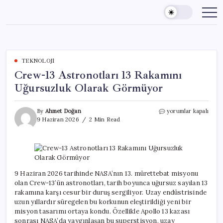
Skip
to
content
TEKNOLOJI
Crew-13 Astronotları 13 Rakamını
Uğursuzluk Olarak Görmüyor
Crew-
By
Ahmet Doğan
yorumlar kapalı
13
9 Haziran 2026
2 Min Read
Astronotları
13
Rakamını
Uğursuzluk
Olarak
Görmüyor
9 Haziran 2026 tarihinde NASA’nın 13. mürettebat misyonu
için
olan Crew-13’ün astronotları, tarih boyunca uğursuz sayılan 13
rakamına karşı cesur bir duruş sergiliyor. Uzay endüstrisinde
uzun yıllardır süregelen bu korkunun eleştirildiği yeni bir
misyon tasarımı ortaya kondu. Özellikle Apollo 13 kazası
sonrası NASA’da yaygınlaşan bu superstisyon, uzay