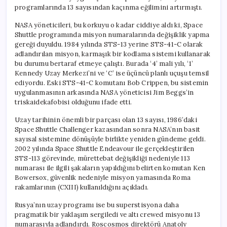
programlarında 13 sayısından kaçınma eğilimini artırmıştı.
NASA yöneticileri, bu korkuyu o kadar ciddiye aldı ki, Space
Shuttle programında misyon numaralarında değişiklik yapma
gereği duyuldu. 1984 yılında STS-13 yerine STS-41-C olarak
adlandırılan misyon, karmaşık bir kodlama sistemi kullanarak
bu durumu bertaraf etmeye çalıştı. Burada ‘4’ mali yılı, ‘1’
Kennedy Uzay Merkezi’ni ve ‘C’ ise üçüncü planlı uçuşu temsil
ediyordu. Eski STS-41-C komutanı Bob Crippen, bu sistemin
uygulanmasının arkasında NASA yöneticisi Jim Beggs’in
triskaidekafobisi olduğunu ifade etti.
Uzay tarihinin önemli bir parçası olan 13 sayısı, 1986’daki
Space Shuttle Challenger kazasından sonra NASA’nın basit
sayısal sistemine dönüşüyle birlikte yeniden gündeme geldi.
2002 yılında Space Shuttle Endeavour ile gerçekleştirilen
STS-113 görevinde, mürettebat değişikliği nedeniyle 113
numarası ile ilgili şakaların yapıldığını belirten komutan Ken
Bowersox, güvenlik nedeniyle misyon yamasında Roma
rakamlarının (CXIII) kullanıldığını açıkladı.
Rusya’nın uzay programı ise bu superstisyona daha
pragmatik bir yaklaşım sergiledi ve altı crewed misyonu 13
numarasıyla adlandırdı. Roscosmos direktörü Anatoly