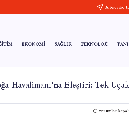
Subscribe t
ĞİTİM
EKONOMİ
SAĞLIK
TEKNOLOJİ
TANI
ğa Havalimanı’na Eleştiri: Tek Uça
CHP’li
yorumlar kapal
Milletvekilinde
Esenboğa
Havalimanı’na