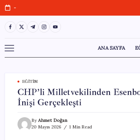
Skip
-
to
content
https://www.facebook.com/
https://twitter.com/
https://t.me/
https://www.instagram.com/
https://youtube.com/
ANA SAYFA
E
EĞITIM
CHP’li Milletvekilinden Esenbo
İnişi Gerçekleşti
By
Ahmet Doğan
20 Mayıs 2026
1 Min Read