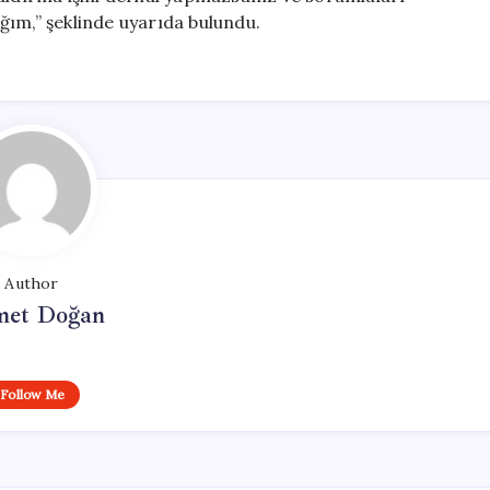
ğım,” şeklinde uyarıda bulundu.
Author
et Doğan
Follow Me