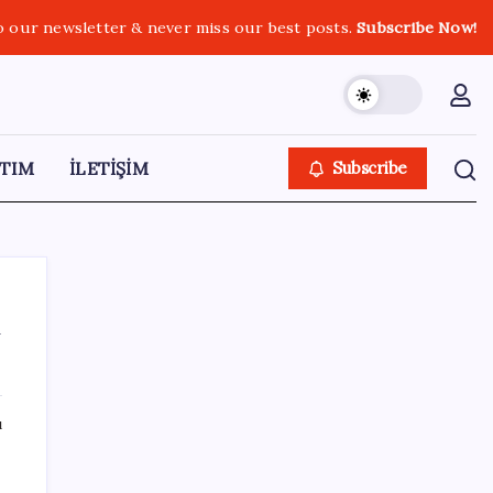
o our newsletter & never miss our best posts.
Subscribe Now!
TIM
İLETİŞİM
Subscribe
k
SON YAZILAR
ı
n
GTA 6’nın Yeni Fragmanı Netflix’te
Yayınlanacak