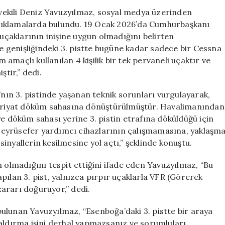
Eleştiri:
ekili Deniz Yavuzyılmaz, sosyal medya üzerinden
Tek
ı açıklamalarda bulundu. 19 Ocak 2026’da Cumhurbaşkanı
Uçak
 uçaklarının inişine uygun olmadığını belirten
İnişi
 genişliğindeki 3. pistte bugüne kadar sadece bir Cessna
Gerçekleşti
m amaçlı kullanılan 4 kişilik bir tek pervaneli uçaktır ve
için
ştir,” dedi.
ın 3. pistinde yaşanan teknik sorunları vurgulayarak,
hafriyat döküm sahasına dönüştürülmüştür. Havalimanından
ye döküm sahası yerine 3. pistin etrafına döküldüğü için
i seyrüsefer yardımcı cihazlarının çalışmamasına, yaklaşm
nyallerin kesilmesine yol açtı,” şeklinde konuştu.
n olmadığını tespit ettiğini ifade eden Yavuzyılmaz, “Bu
pılan 3. pist, yalnızca pırpır uçaklarla VFR (Görerek
ararı doğuruyor,” dedi.
ulunan Yavuzyılmaz, “Esenboğa’daki 3. pistte bir araya
kaldırma işini derhal yapmazsanız ve sorumluları