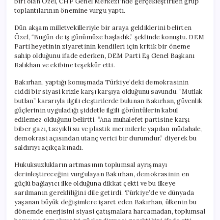
biri olan Özel, CHP Genel Merkezi’nde gerçekleştirilen grup
Gerçekleştirdi
toplantılarının önemine vurgu yaptı.
için
Dün akşam milletvekilleriyle bir araya geldiklerini belirten
Özel, “Bugün de iş günümüze başladık.” şeklinde konuştu. DEM
Parti heyetinin ziyaretinin kendileri için kritik bir öneme
sahip olduğunu ifade ederken, DEM Parti Eş Genel Başkanı
Balıkhan ve ekibine teşekkür etti.
Bakırhan, yaptığı konuşmada Türkiye’deki demokrasinin
ciddi bir siyasi krizle karşı karşıya olduğunu savundu. “Mutlak
butlan” kararıyla ilgili eleştirilerde bulunan Bakırhan, güvenlik
güçlerinin uyguladığı şiddetle ilgili görüntülerin kabul
edilemez olduğunu belirtti. “Ana muhalefet partisine karşı
biber gazı, tazyikli su ve plastik mermilerle yapılan müdahale,
demokrasi açısından utanç verici bir durumdur.” diyerek bu
saldırıyı açıkça kınadı.
Hukuksuzlukların artmasının toplumsal ayrışmayı
derinleştireceğini vurgulayan Bakırhan, demokrasinin en
güçlü bağlayıcı ilke olduğuna dikkat çekti ve bu ilkeye
sarılmanın gerekliliğini dile getirdi. Türkiye’de ve dünyada
yaşanan büyük değişimlere işaret eden Bakırhan, ülkenin bu
dönemde enerjisini siyasi çatışmalara harcamadan, toplumsal