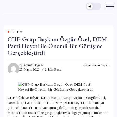
Skip
to
content
EĞITIM
CHP Grup Başkanı Özgür Özel, DEM
Parti Heyeti ile Önemli Bir Görüşme
Gerçekleştirdi
CHP
By
Ahmet Doğan
yorumlar kapalı
Grup
25 Mayıs 2026
2 Min Read
Başkanı
Özgür
Özel,
DEM
Parti
Heyeti
CHP Türkiye Büyük Millet Meclisi Grup Başkanı Özgür Özel,
ile
Demokrasi ve Emek Partisi (DEM Parti) heyeti ile bir araya
Önemli
gelerek önemli bir dayanışma görüşmesi gerçekleştirdi.
Bir
Meclis’te en uzun süre grup başkanvekilliği yapmış isimlerden
Görüşme