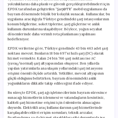
yolculuklarını daha planlı ve güvenli gerçekleştirebilmeleri için
EPDK tarafından geliştirilen “Şarj@TR” mobil uygulaması da
bayram döneminde büyük bir kolaylık sunacak. Kullanıcılar, bu
uygulama aracılığıyla Türkiye genelindeki şarj istasyonlarının
konum bilgilerine, soket tiplerine, şarj güçlerine ve anlık
kullanım durumlarına ulaşabiliyor. Böylece, yoğun seyahat
dönemlerinde daha verimli rota planlaması yapılması
hedefleniyor.
EPDK verilerine göre, Türkiye genelinde 43 bin 463 adet şarj
noktası mevcut. Bunların 18 bin 697’si hızlı şarj (DC) olarak
hizmet vermekte. Kalan 24 bin 766 şarj noktası ise AC
(yavaş/normal) şarj altyapısından oluşuyor. Son yıllarda
yapılan yatırımlarla ana ulaşım yollarındaki şarj istasyonu
erişimi önemli ölçüde artırıldı. Yetkililer, mevcut altyapının
güçlü olduğunu belirtirken, bayram dönemindeki anlık
yoğunlukların dikkatle takip edileceğini ifade ediyor.
Bu süreçte EPDK, şarj ağı işletmecilerinin bayram süresince
sunacağı hizmetlerin izlenmesi ve vatandaşların kesintisiz,
kaliteli şarj hizmetine erişimi için önlemlerin alınacağını
duyurdu. Elektrikli araç kullanıcılarının şarj hizmetlerinde
karşılaşabilecekleri erişim sorunları, teknik arızalar,
fiyatlandırma ya da hizmet aksaklıkları gibi durumlarda ise