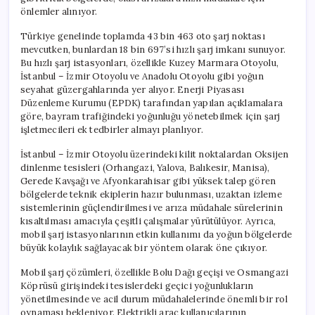
önlemler alınıyor.
Türkiye genelinde toplamda 43 bin 463 oto şarj noktası
mevcutken, bunlardan 18 bin 697’si hızlı şarj imkanı sunuyor.
Bu hızlı şarj istasyonları, özellikle Kuzey Marmara Otoyolu,
İstanbul – İzmir Otoyolu ve Anadolu Otoyolu gibi yoğun
seyahat güzergahlarında yer alıyor. Enerji Piyasası
Düzenleme Kurumu (EPDK) tarafından yapılan açıklamalara
göre, bayram trafiğindeki yoğunluğu yönetebilmek için şarj
işletmecileri ek tedbirler almayı planlıyor.
İstanbul – İzmir Otoyolu üzerindeki kilit noktalardan Oksijen
dinlenme tesisleri (Orhangazi, Yalova, Balıkesir, Manisa),
Gerede Kavşağı ve Afyonkarahisar gibi yüksek talep gören
bölgelerde teknik ekiplerin hazır bulunması, uzaktan izleme
sistemlerinin güçlendirilmesi ve arıza müdahale sürelerinin
kısaltılması amacıyla çeşitli çalışmalar yürütülüyor. Ayrıca,
mobil şarj istasyonlarının etkin kullanımı da yoğun bölgelerde
büyük kolaylık sağlayacak bir yöntem olarak öne çıkıyor.
Mobil şarj çözümleri, özellikle Bolu Dağı geçişi ve Osmangazi
Köprüsü girişindeki tesislerdeki geçici yoğunlukların
yönetilmesinde ve acil durum müdahalelerinde önemli bir rol
oynaması bekleniyor. Elektrikli araç kullanıcılarının