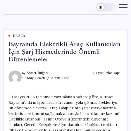
Skip
to
content
HABER
Bayramda Elektrikli Araç Kullanıcıları
İçin Şarj Hizmetlerinde Önemli
Düzenlemeler
Bayramda
By
Ahmet Doğan
yorumlar kapalı
Elektrikli
20 Mayıs 2026
2 Min Read
Araç
Kullanıcıları
İçin
20 Mayıs 2026 tarihinde yayımlanan habere göre, Kurban
Şarj
Bayramı’nda milyonlarca sürücünün yola çıkması bekleniyor.
Hizmetlerinde
Önemli
Bu dönemde elektrikli araç sahiplerinin şarj istasyonlarına
Düzenlemeler
kesintisiz erişimini sağlamak amacıyla hazırlıklar hız kazandı.
için
Özellikle İstanbul – İzmir Otoyolu üzerindeki dinlenme
alanları, Gerede Kavşağı ve Afyonkarahisar bağlantı noktası
gibi kritik bölgelerde, olası arızalara hızlı müdahale için