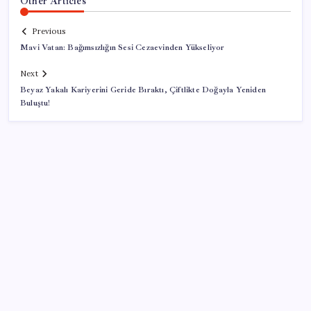
Other Articles
Previous
Mavi Vatan: Bağımsızlığın Sesi Cezaevinden Yükseliyor
Next
Beyaz Yakalı Kariyerini Geride Bıraktı, Çiftlikte Doğayla Yeniden
Buluştu!
SON YAZILAR
2026 YÖKDİL/2 ne zaman, saat kaçta? YÖKDİL/2
sınavı kaç dakika, kaç soru?