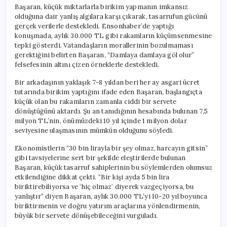
Başaran, küçük miktarlarla birikim yapmanın imkansız
olduğuna dair yanlış algılara karşı çıkarak, tasarrufun gücünü
gerçek verilerle destekledi. Ensonhaber’de yaptığı
konuşmada, aylık 30.000 TL gibi rakamların küçümsenmesine
tepki gösterdi. Vatandaşların morallerinin bozulmaması
gerektiğini belirten Başaran, “Damlaya damlaya göl olur”
felsefesinin altını çizen örneklerle destekledi.
Bir arkadaşının yaklaşık 7-8 yıldan beri her ay asgari ücret
tutarında birikim yaptığını ifade eden Başaran, başlangıçta
küçük olan bu rakamların zamanla ciddi bir servete
dönüştüğünü aktardı. Şu an tanıdığının hesabında bulunan 7,5
milyon TL’nin, önümüzdeki 10 yıl içinde 1 milyon dolar
seviyesine ulaşmasının mümkün olduğunu söyledi.
Ekonomistlerin “30 bin lirayla bir şey olmaz, harcayın gitsin”
gibi tavsiyelerine sert bir şekilde eleştirilerde bulunan
Başaran, küçük tasarruf sahiplerinin bu söylemlerden olumsuz
etkilendiğine dikkat çekti. “Bir kişi ayda 5 bin lira
biriktirebiliyorsa ve ‘hiç olmaz’ diyerek vazgeçiyorsa, bu
yanlıştır” diyen Başaran, aylık 30.000 TL’yi 10-20 yıl boyunca
biriktirmenin ve doğru yatırım araçlarına yönlendirmenin,
büyük bir servete dönüşebileceğini vurguladı.