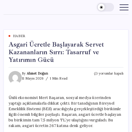
Skip
to
content
HABER
Asgari Ücretle Başlayarak Servet
Kazananların Sırrı: Tasarruf ve
Yatırımın Gücü
Asgari
By
Ahmet Doğan
yorumlar kapalı
Ücretle
11 Mayıs 2026
1 Min Read
Başlayarak
Servet
Kazananların
Ünlü ekonomist Mert Başaran, sosyal medya üzerinden
Sırrı:
yaptığı açıklamalarla dikkat çekti. Bir tanıdığının Bireysel
Tasarruf
ve
Emeklilik Sistemi (BES) aracılığıyla gerçekleştirdiği birikimle
Yatırımın
ilgili önemli bilgiler paylaştı. Başaran, asgari ücretle başlayan
Gücü
bu birikimin tam 7,5 milyon TL’ye ulaştığını vurguladı. Bu
için
rakam, asgari ücretin 267 katına denk geliyor.