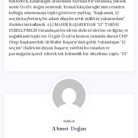
beklerken, kalabalığın arasından sıyrılan bir vatandaş yüksek
sesle Özel’e doğru seslendi. Kemal Kılıçdaroğlu’nun yeniden
koltuğa oturmasına tepki gösteren yurttaş, “Başkanım, 12
seçim kaybetmiş bu adam düşsün artık milletin yakasından!”
ifadelerini kullandı. ALİ MAHİR BAŞARIR’DAN “13” TARİHİ
DÜZELTMESİ Vatandaşın bu sitem dolu sözlerine en ilginç ve
soğukkanlı tepki ise Özgür Özel’in hemen yanında duran CHP
Grup Başkanvekili Ali Mahir Başarır’dan geldi. Vatandaşın “12
seçim” ifadesini duyan Başarır, istifini bozmadan ve
parmağıyla işaret ederek tek kelimelik bir düzeltme yaptı: “13!”
Author
Ahmet Doğan