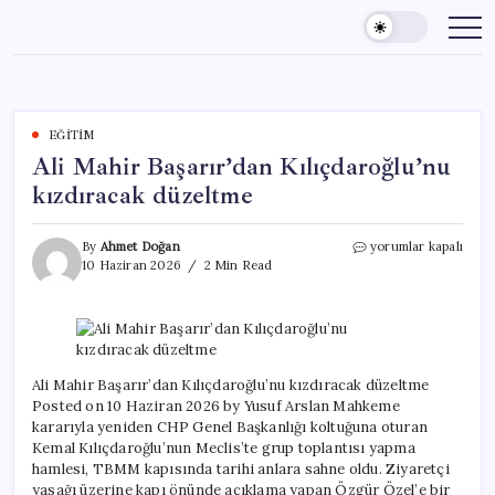
Skip
to
content
EĞITIM
Ali Mahir Başarır’dan Kılıçdaroğlu’nu
kızdıracak düzeltme
Ali
By
Ahmet Doğan
yorumlar kapalı
Mahir
10 Haziran 2026
2 Min Read
Başarır’dan
Kılıçdaroğlu’nu
kızdıracak
düzeltme
için
Ali Mahir Başarır’dan Kılıçdaroğlu’nu kızdıracak düzeltme
Posted on 10 Haziran 2026 by Yusuf Arslan Mahkeme
kararıyla yeniden CHP Genel Başkanlığı koltuğuna oturan
Kemal Kılıçdaroğlu’nun Meclis’te grup toplantısı yapma
hamlesi, TBMM kapısında tarihi anlara sahne oldu. Ziyaretçi
yasağı üzerine kapı önünde açıklama yapan Özgür Özel’e bir