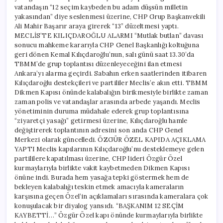
vatandaşın “12 seçim kaybeden bu adam düşsün milletin
yakasından” diye seslenmesi üzerine, CHP Grup Başkanvekili
Ali Mahir Başarır araya girerek “13” düzeltmesi yaptı.
MECLİS’TE KILIÇDAROĞLU ALARMI “Mutlak butlan” davası
sonucu mahkeme kararıyla CHP Genel Başkanlığı koltuğuna
geri dönen Kemal Kılıçdaroğlu’nun, salı günü saat 13.30’da
TBMM’de grup toplantısı düzenleyeceğini ilan etmesi
Ankara’yı alarma geçirdi. Sabahın erken saatlerinden itibaren
Kılıçdaroğlu destekçileri ve partililer Meclis’e akın etti. TBMM
Dikmen Kapısı önünde kalabalığın birikmesiyle birlikte zaman
zaman polis ve vatandaşlar arasında arbede yaşandı. Meclis
yönetiminin duruma müdahale ederek grup toplantısına
“ziyaretçi yasağı” getirmesi üzerine, Kılıçdaroğlu hamle
değiştirerek toplantının adresini son anda CHP Genel
Merkezi olarak güncelledi. ÖZGÜR ÖZEL KAPIDA AÇIKLAMA
YAPTI Meclis kapılarının Kılıçdaroğlu’nu desteklemeye gelen
partililere kapatılması üzerine, CHP lideri Özgür Özel
kurmaylarıyla birlikte vakit kaybetmeden Dikmen Kapısı
önüne indi. Burada hem yasağa tepki göstermek hem de
bekleyen kalabalığı teskin etmek amacıyla kameraların
karşısına geçen Özel’in açıklamaları sırasında kameralara çok
konuşulacak bir diyalog yansıdı. “BAŞKANIM 12 SEÇİM
KAYBETTİ…” Özgür Özel kapı önünde kurmaylarıyla birlikte