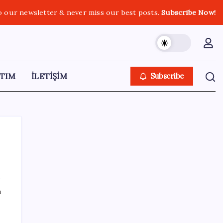
o our newsletter & never miss our best posts.
Subscribe Now!
TIM
İLETİŞİM
Subscribe
SON YAZILAR
ı
YENİ Partili Bülbül’den ‘sandık’ çıkışı: ‘Bir
tek o kaldı elimizde, size vermeyiz’