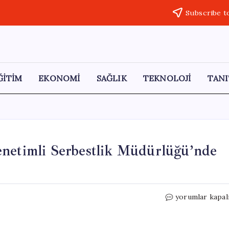
Subscribe t
ĞİTİM
EKONOMİ
SAĞLIK
TEKNOLOJİ
TANI
enetimli Serbestlik Müdürlüğü’nde
Aksaray’da
yorumlar kapal
Rüşvet
Skandalı:
Denetimli