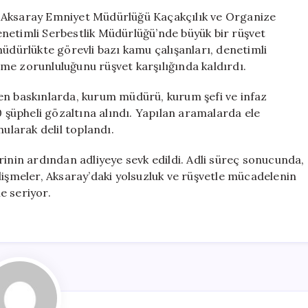
Serbestlik
, Aksaray Emniyet Müdürlüğü Kaçakçılık ve Organize
Müdürlüğü’nde
netimli Serbestlik Müdürlüğü’nde büyük bir rüşvet
Tutuklamalar
müdürlükte görevli bazı kamu çalışanları, denetimli
Gerçekleşti
me zorunluluğunu rüşvet karşılığında kaldırdı.
için
en baskınlarda, kurum müdürü, kurum şefi ve infaz
şüpheli gözaltına alındı. Yapılan aramalarda ele
ularak delil toplandı.
rinin ardından adliyeye sevk edildi. Adli süreç sonucunda,
lişmeler, Aksaray’daki yolsuzluk ve rüşvetle mücadelenin
e seriyor.