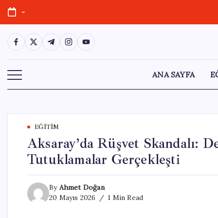
Skip
-
to
content
https://www.facebook.com/
https://twitter.com/
https://t.me/
https://www.instagram.com/
https://youtube.com/
ANA SAYFA
E
EĞITIM
Aksaray’da Rüşvet Skandalı: D
Tutuklamalar Gerçekleşti
By
Ahmet Doğan
20 Mayıs 2026
1 Min Read