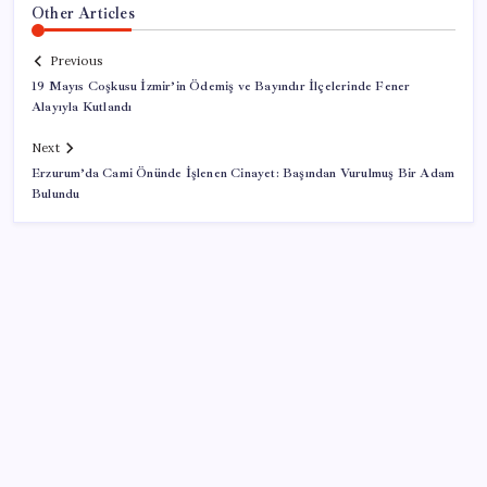
Other Articles
Previous
19 Mayıs Coşkusu İzmir’in Ödemiş ve Bayındır İlçelerinde Fener
Alayıyla Kutlandı
Next
Erzurum’da Cami Önünde İşlenen Cinayet: Başından Vurulmuş Bir Adam
Bulundu
SON YAZILAR
Cezaevlerinde iğne atsan yere düşmez