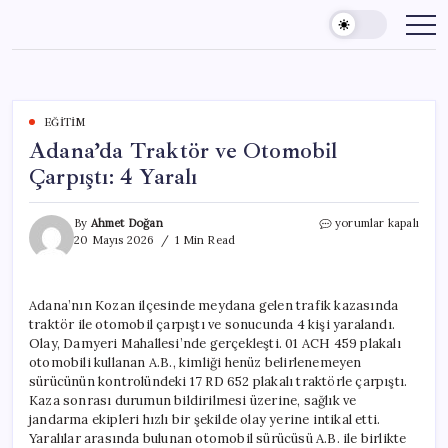
Skip
to
content
EĞITIM
Adana’da Traktör ve Otomobil
Çarpıştı: 4 Yaralı
Adana’da
By
Ahmet Doğan
yorumlar kapalı
Traktör
20 Mayıs 2026
1 Min Read
ve
Otomobil
Çarpıştı:
Adana’nın Kozan ilçesinde meydana gelen trafik kazasında
4
traktör ile otomobil çarpıştı ve sonucunda 4 kişi yaralandı.
Yaralı
için
Olay, Damyeri Mahallesi’nde gerçekleşti. 01 ACH 459 plakalı
otomobili kullanan A.B., kimliği henüz belirlenemeyen
sürücünün kontrolündeki 17 RD 652 plakalı traktörle çarpıştı.
Kaza sonrası durumun bildirilmesi üzerine, sağlık ve
jandarma ekipleri hızlı bir şekilde olay yerine intikal etti.
Yaralılar arasında bulunan otomobil sürücüsü A.B. ile birlikte