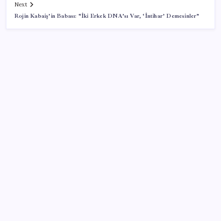
Next
Rojin Kabaiş’in Babası: “İki Erkek DNA’sı Var, ‘İntihar’ Demesinler”
SON YAZILAR
ABD’de kısa vadeli enflasyon beklentisi geriledi
Erdoğan’dan ‘Mekke Ortak Savunma Anlaşması’
açıklaması: ‘Hiçbir ülkeyi hedef almıyor’
‘Tek çatı altında toplanmalı’ dedi: Akın Gürlek’ten
‘internet gazeteciliği’ için yasa sinyali mi?
Çin’in altın alımında üç yılın rekoru