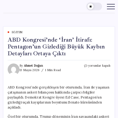
Skip
to
content
EĞITIM
ABD Kongresi’nde ‘İran’ İtirafı:
Pentagon’un Gizlediği Büyük Kaybın
Detayları Ortaya Çıktı
ABD
By
Ahmet Doğan
yorumlar kapalı
Kongresi’nde
13 Mayıs 2026
1 Min Read
‘İran’
İtirafı:
Pentagon’un
ABD Kongresi’nde gerçekleşen bir oturumda, İran ile yaşanan
Gizlediği
çatışmanın askeri bilançosu hakkında çarpıcı bilgiler
Büyük
Kaybın
paylaşıldı. Demokrat Kongre üyesi Ed Case, Pentagon’un
Detayları
gizlediği uçak kayıplarının boyutunu Senato kürsüsünden
Ortaya
açıkladı.
Çıktı
için
Özel bir oturumda, Trump döneminin İran savaşındaki askeri