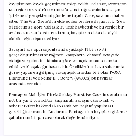
kayıplarının kayda geçirilmesi talep edildi. Ed Case, Pentagon
Mali İşler Direktörü Jay Hurst’a yönelttiği sorularla savaşın
“gizlenen” gerçeklerini gündeme taşıdı. Case, savunma haber
sitesi The War Zone’dan elde edilen verilere dayanarak, “Son
bilgilerimize göre yaklaşık 39 uçak kaybettik ve bu veriler bir
ay öncesine ait” dedi. Bu durum, kayıpların daha da büyük
olabileceğine işaret ediyor.
Savaşın hava operasyonlarında yaklaşık 13 bin sorti
gerçekleştirilmesine rağmen, kayıpların “devasa” seviyede
olduğu vurgulandı. İddialara göre, 39 uçak tamamen imha
edildi ve 10 uçak ağır hasar aldı. Özellikle İran hava sahasında
görev yapan en gelişmiş savaş uçaklarından biri olan F-35A
Lightning II ve Boeing E-3 Sentry (AWACS) bu kayıplar
arasında yer aldı.
Pentagon Mali İşler Direktörü Jay Hurst ise Case’in sorularına
net bir yanıt vermekten kaçınarak, savaşın ekonomik ve
askeri etkileri hakkında kapsamlı bir “teşhis” yapılması
gerektiğini savundu. Bu durum, Pentagon’un kayıpları gizleme
çabalarının bir parçası olarak değerlendiriliyor.