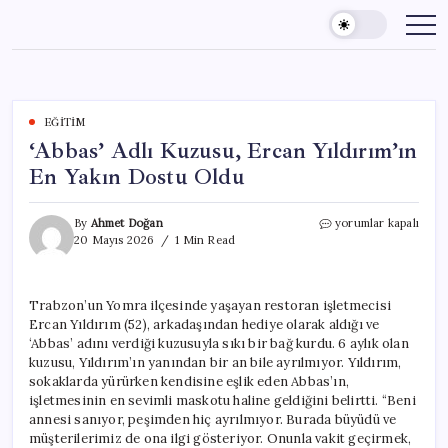
Skip
to
content
EĞITIM
‘Abbas’ Adlı Kuzusu, Ercan Yıldırım’ın
En Yakın Dostu Oldu
‘Abbas’
By
Ahmet Doğan
yorumlar kapalı
Adlı
20 Mayıs 2026
1 Min Read
Kuzusu,
Ercan
Yıldırım’ın
Trabzon’un Yomra ilçesinde yaşayan restoran işletmecisi
En
Ercan Yıldırım (52), arkadaşından hediye olarak aldığı ve
Yakın
Dostu
‘Abbas’ adını verdiği kuzusuyla sıkı bir bağ kurdu. 6 aylık olan
Oldu
kuzusu, Yıldırım’ın yanından bir an bile ayrılmıyor. Yıldırım,
için
sokaklarda yürürken kendisine eşlik eden Abbas’ın,
işletmesinin en sevimli maskotu haline geldiğini belirtti. “Beni
annesi sanıyor, peşimden hiç ayrılmıyor. Burada büyüdü ve
müşterilerimiz de ona ilgi gösteriyor. Onunla vakit geçirmek,