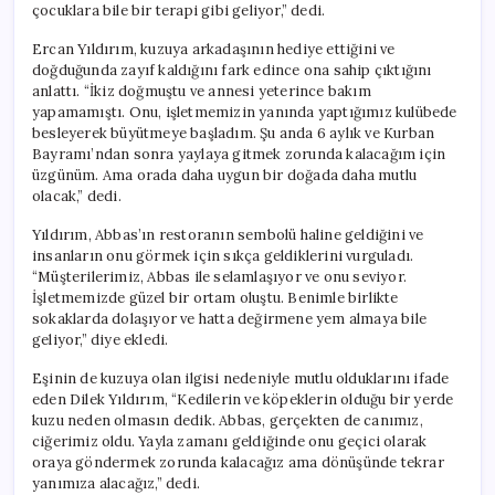
çocuklara bile bir terapi gibi geliyor,” dedi.
Ercan Yıldırım, kuzuya arkadaşının hediye ettiğini ve
doğduğunda zayıf kaldığını fark edince ona sahip çıktığını
anlattı. “İkiz doğmuştu ve annesi yeterince bakım
yapamamıştı. Onu, işletmemizin yanında yaptığımız kulübede
besleyerek büyütmeye başladım. Şu anda 6 aylık ve Kurban
Bayramı’ndan sonra yaylaya gitmek zorunda kalacağım için
üzgünüm. Ama orada daha uygun bir doğada daha mutlu
olacak,” dedi.
Yıldırım, Abbas’ın restoranın sembolü haline geldiğini ve
insanların onu görmek için sıkça geldiklerini vurguladı.
“Müşterilerimiz, Abbas ile selamlaşıyor ve onu seviyor.
İşletmemizde güzel bir ortam oluştu. Benimle birlikte
sokaklarda dolaşıyor ve hatta değirmene yem almaya bile
geliyor,” diye ekledi.
Eşinin de kuzuya olan ilgisi nedeniyle mutlu olduklarını ifade
eden Dilek Yıldırım, “Kedilerin ve köpeklerin olduğu bir yerde
kuzu neden olmasın dedik. Abbas, gerçekten de canımız,
ciğerimiz oldu. Yayla zamanı geldiğinde onu geçici olarak
oraya göndermek zorunda kalacağız ama dönüşünde tekrar
yanımıza alacağız,” dedi.