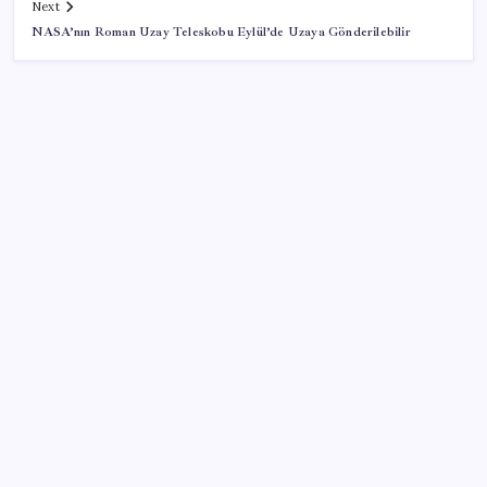
Next
NASA’nın Roman Uzay Teleskobu Eylül’de Uzaya Gönderilebilir
SON YAZILAR
Sürekli maddi sorun yaşayan insanların beyni daha
çabuk yaşlanabiliyor: ‘Beyin de yoruluyor’
Resmi Gazete’de bugün (08.08.2026)
Ekran Kartı Fiyatlarına Zam Yolda: Yüzde 40’a Varan
Fiyat Artışı
Halkbank’tan beklenti üstü net kâr