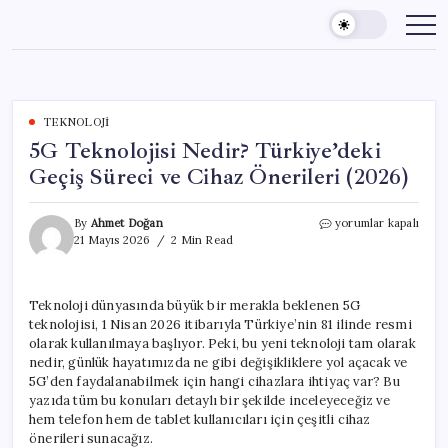
Skip
to
content
TEKNOLOJI
5G Teknolojisi Nedir? Türkiye’deki
Geçiş Süreci ve Cihaz Önerileri (2026)
5G
By
Ahmet Doğan
yorumlar kapalı
Teknolojisi
21 Mayıs 2026
2 Min Read
Nedir?
Türkiye’deki
Geçiş
Teknoloji dünyasında büyük bir merakla beklenen 5G
Süreci
teknolojisi, 1 Nisan 2026 itibarıyla Türkiye’nin 81 ilinde resmi
ve
Cihaz
olarak kullanılmaya başlıyor. Peki, bu yeni teknoloji tam olarak
Önerileri
nedir, günlük hayatımızda ne gibi değişikliklere yol açacak ve
(2026)
5G’den faydalanabilmek için hangi cihazlara ihtiyaç var? Bu
için
yazıda tüm bu konuları detaylı bir şekilde inceleyeceğiz ve
hem telefon hem de tablet kullanıcıları için çeşitli cihaz
önerileri sunacağız.