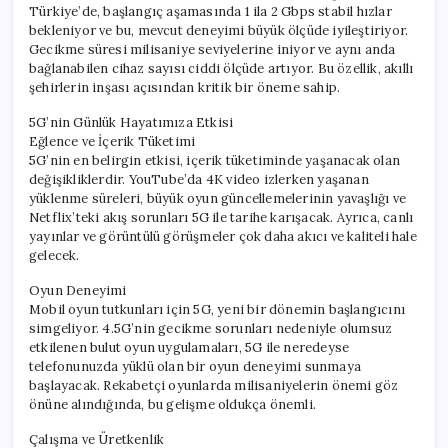
Türkiye’de, başlangıç aşamasında 1 ila 2 Gbps stabil hızlar
bekleniyor ve bu, mevcut deneyimi büyük ölçüde iyileştiriyor.
Gecikme süresi milisaniye seviyelerine iniyor ve aynı anda
bağlanabilen cihaz sayısı ciddi ölçüde artıyor. Bu özellik, akıllı
şehirlerin inşası açısından kritik bir öneme sahip.
5G’nin Günlük Hayatımıza Etkisi
Eğlence ve İçerik Tüketimi
5G’nin en belirgin etkisi, içerik tüketiminde yaşanacak olan
değişikliklerdir. YouTube’da 4K video izlerken yaşanan
yüklenme süreleri, büyük oyun güncellemelerinin yavaşlığı ve
Netflix’teki akış sorunları 5G ile tarihe karışacak. Ayrıca, canlı
yayınlar ve görüntülü görüşmeler çok daha akıcı ve kaliteli hale
gelecek.
Oyun Deneyimi
Mobil oyun tutkunları için 5G, yeni bir dönemin başlangıcını
simgeliyor. 4.5G’nin gecikme sorunları nedeniyle olumsuz
etkilenen bulut oyun uygulamaları, 5G ile neredeyse
telefonunuzda yüklü olan bir oyun deneyimi sunmaya
başlayacak. Rekabetçi oyunlarda milisaniyelerin önemi göz
önüne alındığında, bu gelişme oldukça önemli.
Çalışma ve Üretkenlik