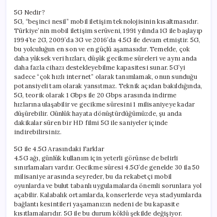
5G Nedir?
5G, “beşinci nesil” mobil iletişim teknolojisinin kısaltmasıdır.
Türkiye’nin mobil iletişim serüveni, 1991 yılında 1G ile başlayıp
1994’te 2G, 2009’da 3G ve 2016’da 4.5G ile devam etmiştir. 5G,
bu yolculuğun en son ve en güçlü aşamasıdır. Temelde, çok
daha yüksek veri hızları, düşük gecikme süreleri ve aynı anda
daha fazla cihazı destekleyebilme kapasitesi sunar. 5G’yi
sadece “çok hızlı internet” olarak tanımlamak, onun sunduğu
potansiyeli tam olarak yansıtmaz. Teknik açıdan bakıldığında,
5G, teorik olarak 1 Gbps ile 20 Gbps arasında indirme
hızlarına ulaşabilir ve gecikme süresini 1 milisaniyeye kadar
düşürebilir. Günlük hayata dönüştürdüğümüzde, şu anda
dakikalar süren bir HD filmi 5G ile saniyeler içinde
indirebilirsiniz.
5G ile 4.5G Arasındaki Farklar
4.5G ağı, günlük kullanım için yeterli görünse de belirli
sınırlamaları vardır. Gecikme süresi 4.5G’de genelde 30 ila 50
milisaniye arasında seyreder, bu da rekabetçi mobil
oyunlarda ve bulut tabanlı uygulamalarda önemli sorunlara yol
açabilir. Kalabalık ortamlarda, konserlerde veya stadyumlarda
bağlantı kesintileri yaşamanızın nedeni de bu kapasite
kısıtlamalarıdır. 5G ile bu durum köklü şekilde değişiyor.