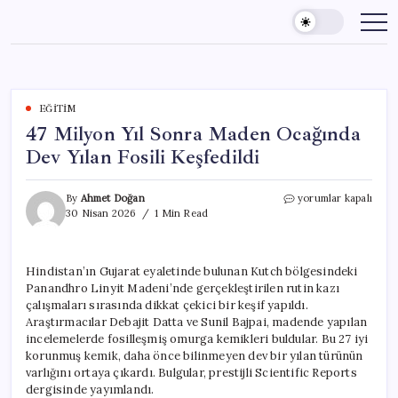
Skip
to
content
EĞITIM
47 Milyon Yıl Sonra Maden Ocağında
Dev Yılan Fosili Keşfedildi
47
By
Ahmet Doğan
yorumlar kapalı
Milyon
30 Nisan 2026
1 Min Read
Yıl
Sonra
Maden
Hindistan’ın Gujarat eyaletinde bulunan Kutch bölgesindeki
Ocağında
Panandhro Linyit Madeni’nde gerçekleştirilen rutin kazı
Dev
Yılan
çalışmaları sırasında dikkat çekici bir keşif yapıldı.
Fosili
Araştırmacılar Debajit Datta ve Sunil Bajpai, madende yapılan
Keşfedildi
incelemelerde fosilleşmiş omurga kemikleri buldular. Bu 27 iyi
için
korunmuş kemik, daha önce bilinmeyen dev bir yılan türünün
varlığını ortaya çıkardı. Bulgular, prestijli Scientific Reports
dergisinde yayımlandı.