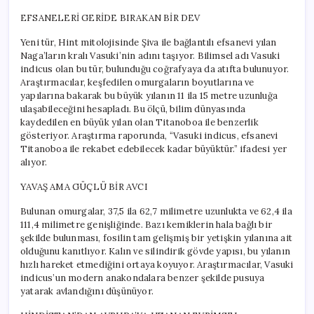
EFSANELERİ GERİDE BIRAKAN BİR DEV
Yeni tür, Hint mitolojisinde Şiva ile bağlantılı efsanevi yılan
Naga’ların kralı Vasuki’nin adını taşıyor. Bilimsel adı Vasuki
indicus olan bu tür, bulunduğu coğrafyaya da atıfta bulunuyor.
Araştırmacılar, keşfedilen omurgaların boyutlarına ve
yapılarına bakarak bu büyük yılanın 11 ila 15 metre uzunluğa
ulaşabileceğini hesapladı. Bu ölçü, bilim dünyasında
kaydedilen en büyük yılan olan Titanoboa ile benzerlik
gösteriyor. Araştırma raporunda, “Vasuki indicus, efsanevi
Titanoboa ile rekabet edebilecek kadar büyüktür.” ifadesi yer
alıyor.
YAVAŞ AMA GÜÇLÜ BİR AVCI
Bulunan omurgalar, 37,5 ila 62,7 milimetre uzunlukta ve 62,4 ila
111,4 milimetre genişliğinde. Bazı kemiklerin hala bağlı bir
şekilde bulunması, fosilin tam gelişmiş bir yetişkin yılanına ait
olduğunu kanıtlıyor. Kalın ve silindirik gövde yapısı, bu yılanın
hızlı hareket etmediğini ortaya koyuyor. Araştırmacılar, Vasuki
indicus’un modern anakondalara benzer şekilde pusuya
yatarak avlandığını düşünüyor.