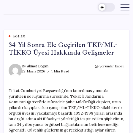
Skip
to
content
EĞITIM
34 Yıl Sonra Ele Geçirilen TKP/ML-
TİKKO Üyesi Hakkında Gelişmeler
34
By
Ahmet Doğan
yorumlar kapalı
Yıl
22 Mayıs 2026
1 Min Read
Sonra
Ele
Geçirilen
Tokat Cumhuriyet Başsavcılığı’nın koordinasyonunda
TKP/ML-
yürütülen soruşturma sürecinde, Tokat İl Jandarma
TİKKO
Üyesi
Komutanlığı Terörle Mücadele Şube Müdürlüğü ekipleri, uzun
Hakkında
yıllardır kayıplara karışmış olan TKP/ML-TİKKO silahlı terör
Gelişmeler
örgütü üyesini yakalamayı başardı. 1992-1998 yılları arasında
için
bu örgüt adına aktif faaliyet yürüttüğü tespit edilen şüphelinin,
tam 34 yıl boyunca örgütsel bağlantılarının belirlenemediği
öğrenildi. Güvenlik güçlerinin gerçekleştirdiği aylar süren