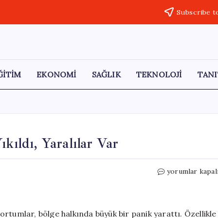
Subscribe t
ĞİTİM
EKONOMİ
SAĞLIK
TEKNOLOJİ
TANI
kıldı, Yaralılar Var
3
yorumlar kapal
İlde
Hortum
Felaketi:
Evler
rtumlar, bölge halkında büyük bir panik yarattı. Özellikle