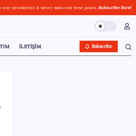
o our newsletter & never miss our best posts.
Subscribe Now!
TIM
İLETİŞİM
Subscribe
ı
SON YAZILAR
Halkbank’tan beklenti üstü net kâr