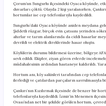
Çorum’un Sungurlu ilçesindeki Oyaca köyünde, etkil
duvarları çöktü. Olayda 2 kişi yaralanırken, Çankır
hortumlar ise cep telefonlarıyla kaydedildi.
Sungurlu’daki Oyaca köyünde aniden meydana gelen
Şiddetli rüzgar, birçok evin çatısını yerinden sök
ahırlar ve tarım alanlarında da ciddi hasarlar me
devrildi ve elektrik direklerinde hasar oluştu.
Köylülerin durumu bildirmesi üzerine, bölgeye AFAD
sevk edildi. Ekipler, ziyan gören evlerde incelemeler
müdahalesinin ardından hastaneye kaldırıldı. Yaralı
Hortum anı, köy sakinleri tarafından cep telefonl
ilerlediği ve çatılardan parçaların savrulmasıyla b
Çankırı’nın Kızılırmak ilçesinde de benzer bir ho
telefonlarıyla kaydedildi. İzmir’in Menemen ilçe
Ovası’ndan net bir şekilde görülen hortum, çevrede