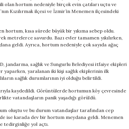
Yıkıldı,
i olan hortum nedeniyle birçok evin çatıları uçtu ve
Yaralılar
ı’nın Kızılırmak ilçesi ve İzmir’in Menemen ilçesindeki
Var
için
 hortum, kısa sürede büyük bir yıkıma sebep oldu.
erek metrelerce savurdu. Bazı evler tamamen yıkılırken,
ydana geldi. Ayrıca, hortum nedeniyle çok sayıda ağaç
, jandarma, sağlık ve Sungurlu Belediyesi itfaiye ekipleri
 yaparken, yaralanan iki kişi sağlık ekiplerinin ilk
ların sağlık durumlarının iyi olduğu belirtildi.
arıyla kaydedildi. Görüntülerde hortumun köy çevresinde
irlikte vatandaşların panik yaşadığı görüldü.
rtum oluştu ve bu durum vatandaşlar tarafından cep
sinde ise karada dev bir hortum meydana geldi. Menemen
 tedirginliğe yol açtı.