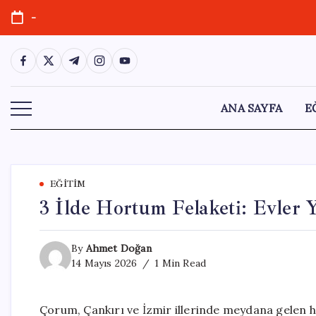
Skip
-
to
content
https://www.facebook.com/
https://twitter.com/
https://t.me/
https://www.instagram.com/
https://youtube.com/
ANA SAYFA
E
EĞITIM
3 İlde Hortum Felaketi: Evler Yı
By
Ahmet Doğan
14 Mayıs 2026
1 Min Read
Çorum, Çankırı ve İzmir illerinde meydana gelen ho