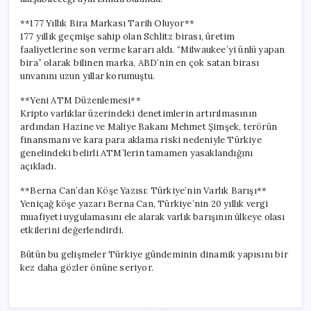
**177 Yıllık Bira Markası Tarih Oluyor**
177 yıllık geçmişe sahip olan Schlitz birası, üretim
faaliyetlerine son verme kararı aldı. “Milwaukee’yi ünlü yapan
bira” olarak bilinen marka, ABD’nin en çok satan birası
unvanını uzun yıllar korumuştu.
**Yeni ATM Düzenlemesi**
Kripto varlıklar üzerindeki denetimlerin artırılmasının
ardından Hazine ve Maliye Bakanı Mehmet Şimşek, terörün
finansmanı ve kara para aklama riski nedeniyle Türkiye
genelindeki belirli ATM’lerin tamamen yasaklandığını
açıkladı.
**Berna Can’dan Köşe Yazısı: Türkiye’nin Varlık Barışı**
Yeniçağ köşe yazarı Berna Can, Türkiye’nin 20 yıllık vergi
muafiyeti uygulamasını ele alarak varlık barışının ülkeye olası
etkilerini değerlendirdi.
Bütün bu gelişmeler Türkiye gündeminin dinamik yapısını bir
kez daha gözler önüne seriyor.