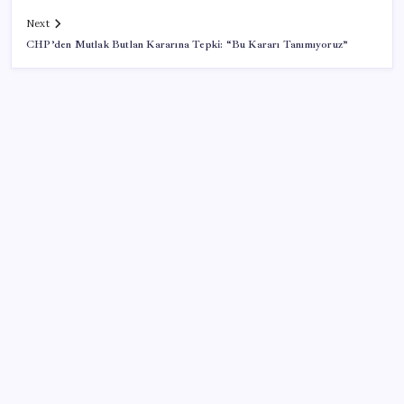
Next
CHP’den Mutlak Butlan Kararına Tepki: “Bu Kararı Tanımıyoruz”
SON YAZILAR
GTA 6’nın Yeni Fragmanı Netflix’te Yayınlanacak
YENİ Partili Bülbül’den ‘sandık’ çıkışı: ‘Bir tek o kaldı
elimizde, size vermeyiz’
Son Dakika… YENİ Parti’nin il başkanına gözaltı!
Şehit aileleri ve gazi aylıklarına zam düzenlemesi