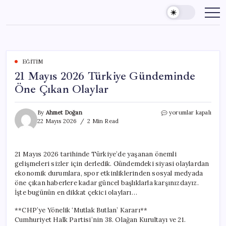
Skip
to
content
EĞITIM
21 Mayıs 2026 Türkiye Gündeminde
Öne Çıkan Olaylar
21
By
Ahmet Doğan
yorumlar kapalı
Mayıs
22 Mayıs 2026
2 Min Read
2026
Türkiye
Gündeminde
21 Mayıs 2026 tarihinde Türkiye’de yaşanan önemli
Öne
gelişmeleri sizler için derledik. Gündemdeki siyasi olaylardan
Çıkan
Olaylar
ekonomik durumlara, spor etkinliklerinden sosyal medyada
için
öne çıkan haberlere kadar güncel başlıklarla karşınızdayız.
İşte bugünün en dikkat çekici olayları…
**CHP’ye Yönelik ‘Mutlak Butlan’ Kararı**
Cumhuriyet Halk Partisi’nin 38. Olağan Kurultayı ve 21.