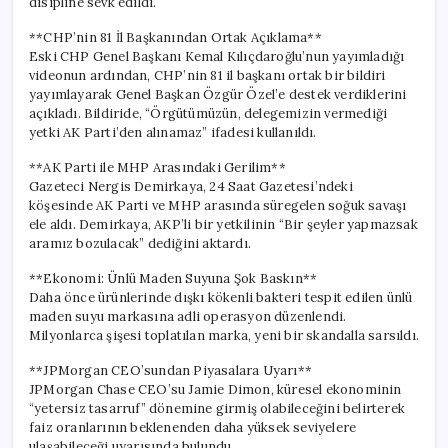
disipline sevk edildi.
**CHP’nin 81 İl Başkanından Ortak Açıklama**
Eski CHP Genel Başkanı Kemal Kılıçdaroğlu’nun yayımladığı
videonun ardından, CHP’nin 81 il başkanı ortak bir bildiri
yayımlayarak Genel Başkan Özgür Özel’e destek verdiklerini
açıkladı. Bildiride, “Örgütümüzün, delegemizin vermediği
yetki AK Parti’den alınamaz” ifadesi kullanıldı.
**AK Parti ile MHP Arasındaki Gerilim**
Gazeteci Nergis Demirkaya, 24 Saat Gazetesi’ndeki
köşesinde AK Parti ve MHP arasında süregelen soğuk savaşı
ele aldı. Demirkaya, AKP’li bir yetkilinin “Bir şeyler yapmazsak
aramız bozulacak” dediğini aktardı.
**Ekonomi: Ünlü Maden Suyuna Şok Baskın**
Daha önce ürünlerinde dışkı kökenli bakteri tespit edilen ünlü
maden suyu markasına adli operasyon düzenlendi.
Milyonlarca şişesi toplatılan marka, yeni bir skandalla sarsıldı.
**JPMorgan CEO’sundan Piyasalara Uyarı**
JPMorgan Chase CEO’su Jamie Dimon, küresel ekonominin
“yetersiz tasarruf” dönemine girmiş olabileceğini belirterek
faiz oranlarının beklenenden daha yüksek seviyelere
ulaşabileceği uyarısında bulundu.