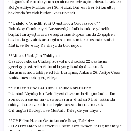
Olağanüstü Kurultayı’nın iptali istemiyle açılan davada Ankara
Bölge Adliye Mahkemesi 36. Hukuk Dairesi, her iki kurultay
hakkında ‘mutlak butlan’ kararı verdi.
**Ünlülere Yönelik Yeni Uyuşturucu Operasyonu**
Bakırköy Cumhuriyet Başsavcılığı, ünlü isimlere yönelik
başlatılan uyuşturucu soruşturması kapsamında 25 şüpheli
hakkında gözaltı kararı çıkardı. Bu isimler arasında Mabel
Matiz ve Serenay Sarıkaya da bulunuyor.
**Alican Uludağ’ın Tahliyesi**
Gazeteci Alican Uludağ, sosyal medyadaki 22 paylaşımı
gerekçe gösterilerek tutuklu yargılandığı davanın ilk
duruşmasında tahliye edildi. Duruşma, Ankara 26. Asliye Ceza
Mahkemesi’nde gerçekleşti.
**İBB Davasında 41. Gün: Tahliye Kararları**
İstanbul Büyükşehir Belediyesi davasında 41. gününde, dün
sona eren savunma ve sorguların ardından 9 kişi hakkında
tahliye kararı verildi. Bu kişiler arasında Iraz Bayrak,
Orhangazi Erdoğan ve Mustafa Keleş de yer alıyor.
**CHP’den Hasan Öztürkmen’e İhraç Talebi**
CHP Gaziantep Milletvekili Hasan Öztürkmen, ihraç istemiyle